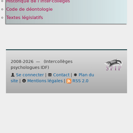
Historique de l’inter-collèges
Code de déontologie
Textes législatifs
2008-2026 — (Intercollèges
psychologues IDF)
Se connecter
|
Contact
|
Plan du
site
|
Mentions légales
|
RSS 2.0