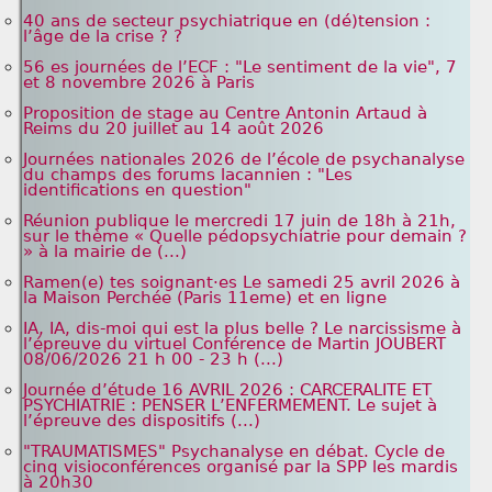
40 ans de secteur psychiatrique en (dé)tension :
l’âge de la crise ? ?
56 es journées de l’ECF : "Le sentiment de la vie", 7
et 8 novembre 2026 à Paris
Proposition de stage au Centre Antonin Artaud à
Reims du 20 juillet au 14 août 2026
Journées nationales 2026 de l’école de psychanalyse
du champs des forums lacannien : "Les
identifications en question"
Réunion publique le mercredi 17 juin de 18h à 21h,
sur le thème « Quelle pédopsychiatrie pour demain ?
» à la mairie de (...)
Ramen(e) tes soignant·es Le samedi 25 avril 2026 à
la Maison Perchée (Paris 11eme) et en ligne
IA, IA, dis-moi qui est la plus belle ? Le narcissisme à
l’épreuve du virtuel Conférence de Martin JOUBERT
08/06/2026 21 h 00 - 23 h (...)
Journée d’étude 16 AVRIL 2026 : CARCERALITE ET
PSYCHIATRIE : PENSER L’ENFERMEMENT. Le sujet à
l’épreuve des dispositifs (...)
"TRAUMATISMES" Psychanalyse en débat. Cycle de
cinq visioconférences organisé par la SPP les mardis
à 20h30