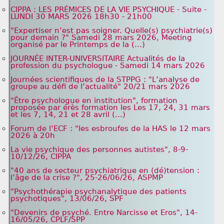
CIPPA : LES PRÉMICES DE LA VIE PSYCHIQUE - Suite -
LUNDI 30 MARS 2026 18h30 - 21h00
"Expertiser n’est pas soigner. Quelle(s) psychiatrie(s)
pour demain ?" Samedi 28 mars 2026, Meeting
organisé par le Printemps de la (...)
JOURNÉE INTER-UNIVERSITAIRE Actualités de la
profession du psychologue - Samedi 14 mars 2026
Journées scientifiques de la STPPG : "L’analyse de
groupe au défi de l’actualité" 20/21 mars 2026
"Être psychologue en institution", formation
proposée par érès formation les Les 17, 24, 31 mars
et les 7, 14, 21 et 28 avril (...)
Forum de l’ECF : "les esbroufes de la HAS le 12 mars
2026 à 20h
La vie psychique des personnes autistes", 8-9-
10/12/26, CIPPA
"40 ans de secteur psychiatrique en (dé)tension :
l’âge de la crise ?", 25-26/06/26, ASPMP
"Psychothérapie psychanalytique des patients
psychotiques", 13/06/26, SPF
"Devenirs de psyché. Entre Narcisse et Eros", 14-
16/05/26, CPLF/SPP