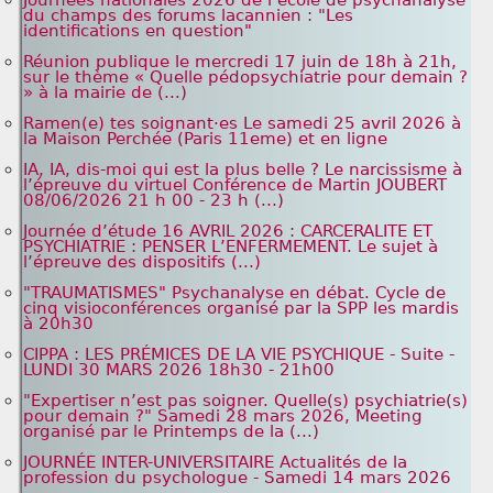
du champs des forums lacannien : "Les
identifications en question"
Réunion publique le mercredi 17 juin de 18h à 21h,
sur le thème « Quelle pédopsychiatrie pour demain ?
» à la mairie de (...)
Ramen(e) tes soignant·es Le samedi 25 avril 2026 à
la Maison Perchée (Paris 11eme) et en ligne
IA, IA, dis-moi qui est la plus belle ? Le narcissisme à
l’épreuve du virtuel Conférence de Martin JOUBERT
08/06/2026 21 h 00 - 23 h (...)
Journée d’étude 16 AVRIL 2026 : CARCERALITE ET
PSYCHIATRIE : PENSER L’ENFERMEMENT. Le sujet à
l’épreuve des dispositifs (...)
"TRAUMATISMES" Psychanalyse en débat. Cycle de
cinq visioconférences organisé par la SPP les mardis
à 20h30
CIPPA : LES PRÉMICES DE LA VIE PSYCHIQUE - Suite -
LUNDI 30 MARS 2026 18h30 - 21h00
"Expertiser n’est pas soigner. Quelle(s) psychiatrie(s)
pour demain ?" Samedi 28 mars 2026, Meeting
organisé par le Printemps de la (...)
JOURNÉE INTER-UNIVERSITAIRE Actualités de la
profession du psychologue - Samedi 14 mars 2026