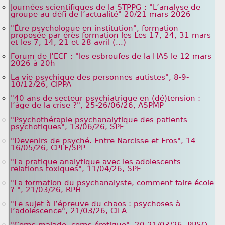
Journées scientifiques de la STPPG : "L’analyse de
groupe au défi de l’actualité" 20/21 mars 2026
"Être psychologue en institution", formation
proposée par érès formation les Les 17, 24, 31 mars
et les 7, 14, 21 et 28 avril (...)
Forum de l’ECF : "les esbroufes de la HAS le 12 mars
2026 à 20h
La vie psychique des personnes autistes", 8-9-
10/12/26, CIPPA
"40 ans de secteur psychiatrique en (dé)tension :
l’âge de la crise ?", 25-26/06/26, ASPMP
"Psychothérapie psychanalytique des patients
psychotiques", 13/06/26, SPF
"Devenirs de psyché. Entre Narcisse et Eros", 14-
16/05/26, CPLF/SPP
"La pratique analytique avec les adolescents -
relations toxiques", 11/04/26, SPF
"La formation du psychanalyste, comment faire école
? ", 21/03/26, RPH
"Le sujet à l’épreuve du chaos : psychoses à
l’adolescence", 21/03/26, CILA
"Corps malade, corps érotique", 20-21/03/26, PPSO