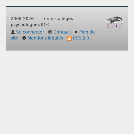
2008-2026 — (Intercollèges
psychologues IDF)
Se connecter
|
Contact
|
Plan du
site
|
Mentions légales
|
RSS 2.0