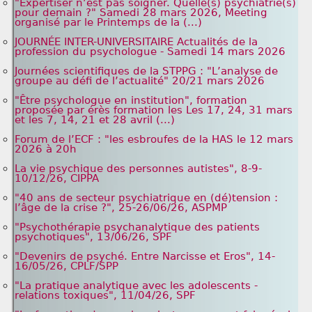
"Expertiser n’est pas soigner. Quelle(s) psychiatrie(s)
pour demain ?" Samedi 28 mars 2026, Meeting
organisé par le Printemps de la (...)
JOURNÉE INTER-UNIVERSITAIRE Actualités de la
profession du psychologue - Samedi 14 mars 2026
Journées scientifiques de la STPPG : "L’analyse de
groupe au défi de l’actualité" 20/21 mars 2026
"Être psychologue en institution", formation
proposée par érès formation les Les 17, 24, 31 mars
et les 7, 14, 21 et 28 avril (...)
Forum de l’ECF : "les esbroufes de la HAS le 12 mars
2026 à 20h
La vie psychique des personnes autistes", 8-9-
10/12/26, CIPPA
"40 ans de secteur psychiatrique en (dé)tension :
l’âge de la crise ?", 25-26/06/26, ASPMP
"Psychothérapie psychanalytique des patients
psychotiques", 13/06/26, SPF
"Devenirs de psyché. Entre Narcisse et Eros", 14-
16/05/26, CPLF/SPP
"La pratique analytique avec les adolescents -
relations toxiques", 11/04/26, SPF