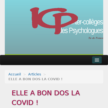
Accueil
>
Articles
>
Actualités
ELLE A BON DOS LA COVID !
Agenda
ELLE A BON DOS LA
Articles
COVID !
Métier