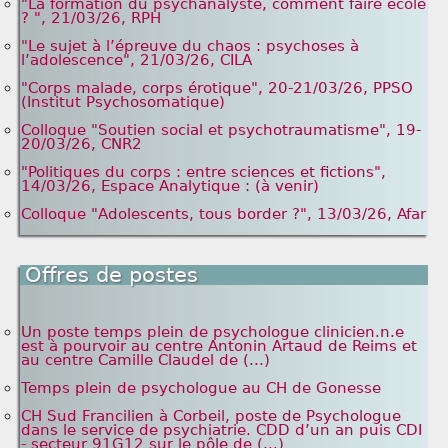
"La formation du psychanalyste, comment faire école
? ", 21/03/26, RPH
"Le sujet à l’épreuve du chaos : psychoses à
l’adolescence", 21/03/26, CILA
"Corps malade, corps érotique", 20-21/03/26, PPSO
(Institut Psychosomatique)
Colloque "Soutien social et psychotraumatisme", 19-
20/03/26, CNR2
"Politiques du corps : entre sciences et fictions",
14/03/26, Espace Analytique : (à venir)
Colloque "Adolescents, tous border ?", 13/03/26, Afar
Offres de postes
Un poste temps plein de psychologue clinicien.n.e
est à pourvoir au centre Antonin Artaud de Reims et
au centre Camille Claudel de (...)
Temps plein de psychologue au CH de Gonesse
CH Sud Francilien à Corbeil, poste de Psychologue
dans le service de psychiatrie. CDD d’un an puis CDI
- secteur 91G12 sur le pôle de (...)