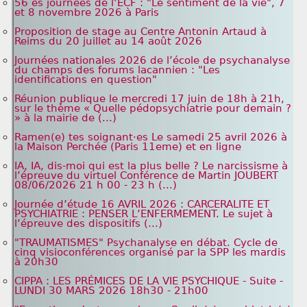
56 es journées de l’ECF : "Le sentiment de la vie", 7
et 8 novembre 2026 à Paris
Proposition de stage au Centre Antonin Artaud à
Reims du 20 juillet au 14 août 2026
Journées nationales 2026 de l’école de psychanalyse
du champs des forums lacannien : "Les
identifications en question"
Réunion publique le mercredi 17 juin de 18h à 21h,
sur le thème « Quelle pédopsychiatrie pour demain ?
» à la mairie de (...)
Ramen(e) tes soignant·es Le samedi 25 avril 2026 à
la Maison Perchée (Paris 11eme) et en ligne
IA, IA, dis-moi qui est la plus belle ? Le narcissisme à
l’épreuve du virtuel Conférence de Martin JOUBERT
08/06/2026 21 h 00 - 23 h (...)
Journée d’étude 16 AVRIL 2026 : CARCERALITE ET
PSYCHIATRIE : PENSER L’ENFERMEMENT. Le sujet à
l’épreuve des dispositifs (...)
"TRAUMATISMES" Psychanalyse en débat. Cycle de
cinq visioconférences organisé par la SPP les mardis
à 20h30
CIPPA : LES PRÉMICES DE LA VIE PSYCHIQUE - Suite -
LUNDI 30 MARS 2026 18h30 - 21h00