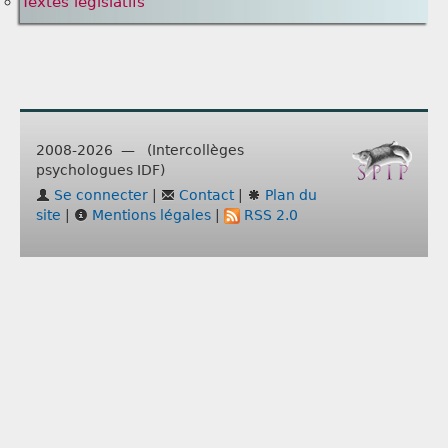
Textes législatifs
2008-2026 — (Intercollèges
psychologues IDF)
Se connecter
|
Contact
|
Plan du
site
|
Mentions légales
|
RSS 2.0