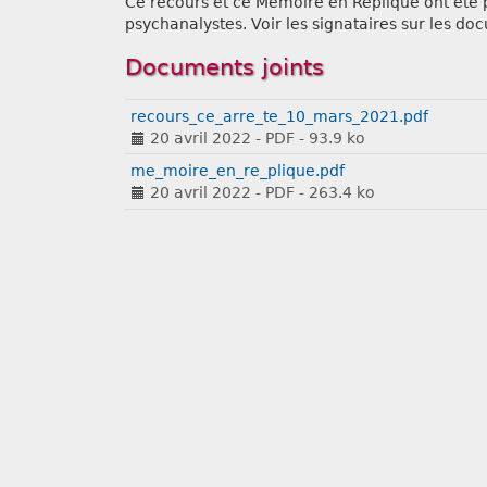
Ce recours et ce Mémoire en Réplique ont été p
psychanalystes. Voir les signataires sur les do
Documents joints
recours_ce_arre_te_10_mars_2021.pdf
20 avril 2022
-
PDF
-
93.9 ko
me_moire_en_re_plique.pdf
20 avril 2022
-
PDF
-
263.4 ko