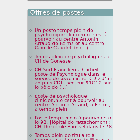
Offres de postes
Un poste temps plein de
psychologue clinicien.n.e est à
pourvoir au centre Antonin
Artaud de Reims et au centre
Camille Claudel de (...)
Temps plein de psychologue au
CH de Gonesse
CH Sud Francilien à Corbeil,
poste de Psychologue dans le
service de psychiatrie. CDD d’un
an puis CDI - secteur 91G12 sur
le pôle de (...)
poste de psychologue
clinicien.n.e est à pourvoir au
centre Antonin Artaud, à Reims,
à temps plein
Poste temps plein à pourvoir sur
le 92. Hôpital de rattachement :
CH Théophile Roussel dans le 78
Temps plein de titulaire à
pourvoir sur le cmp de Massy à