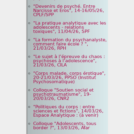
"Devenirs de psyché. Entre
Narcisse et Eros", 14-16/05/26,
CPLF/SPP
"La pratique analytique avec les
adolescents - relations
toxiques", 11/04/26, SPF
"La formation du psychanalyste,
comment faire école ? ",
21/03/26, RPH
"Le sujet à l’épreuve du chaos :
psychoses à l’adolescence",
21/03/26, CILA
"Corps malade, corps érotique",
20-21/03/26, PPSO (Institut
Psychosomatique)
Colloque "Soutien social et
psychotraumatisme", 19-
20/03/26, CNR2
"Politiques du corps : entre
sciences et fictions", 14/03/26,
Espace Analytique : (à venir)
Colloque "Adolescents, tous
border ?", 13/03/26, Afar