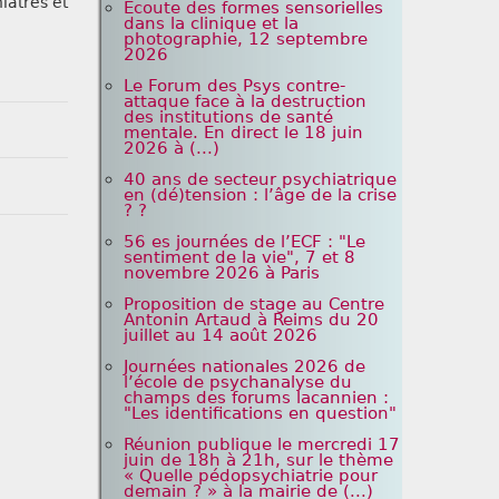
iatres et
Écoute des formes sensorielles
dans la clinique et la
photographie, 12 septembre
2026
Le Forum des Psys contre-
attaque face à la destruction
des institutions de santé
mentale. En direct le 18 juin
2026 à (...)
40 ans de secteur psychiatrique
en (dé)tension : l’âge de la crise
? ?
56 es journées de l’ECF : "Le
sentiment de la vie", 7 et 8
novembre 2026 à Paris
Proposition de stage au Centre
Antonin Artaud à Reims du 20
juillet au 14 août 2026
Journées nationales 2026 de
l’école de psychanalyse du
champs des forums lacannien :
"Les identifications en question"
Réunion publique le mercredi 17
juin de 18h à 21h, sur le thème
« Quelle pédopsychiatrie pour
demain ? » à la mairie de (...)