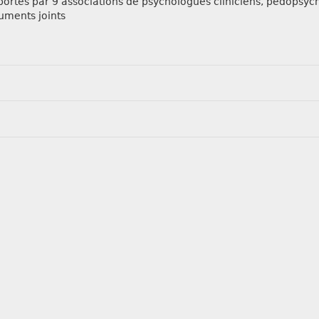
ortés par 9 associations de psychologues cliniciens, pédopsych
cuments joints