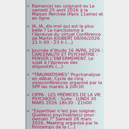
Ramen(e) tes soignant·es Le
samedi 25 avril 2026 à la
Maison Perchée (Paris 11eme) et
en ligne
IA, IA, dis-moi qui est la plus
belle ? Le narcissisme à
l’épreuve du virtuel Conférence
de Martin JOUBERT 08/06/2026
21 h 00 - 23 h (...)
Journée d’étude 16 AVRIL 2026 :
CARCERALITE ET PSYCHIATRIE :
PENSER L’ENFERMEMENT. Le
sujet à l’épreuve des
dispositifs (...)
"TRAUMATISMES" Psychanalyse
en débat. Cycle de cinq
visioconférences organisé par la
SPP les mardis à 20h30
CIPPA : LES PRÉMICES DE LA VIE
PSYCHIQUE - Suite - LUNDI 30
MARS 2026 18h30 - 21h00
"Expertiser n’est pas soigner.
Quelle(s) psychiatrie(s) pour
demain ?" Samedi 28 mars
2026, Meeting organisé par le
Printemps de la (...)