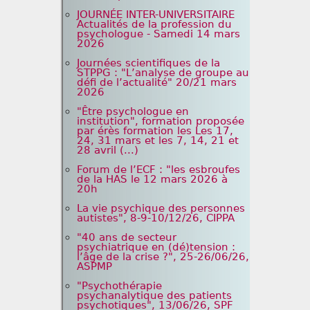
JOURNÉE INTER-UNIVERSITAIRE
Actualités de la profession du
psychologue - Samedi 14 mars
2026
Journées scientifiques de la
STPPG : "L’analyse de groupe au
défi de l’actualité" 20/21 mars
2026
"Être psychologue en
institution", formation proposée
par érès formation les Les 17,
24, 31 mars et les 7, 14, 21 et
28 avril (...)
Forum de l’ECF : "les esbroufes
de la HAS le 12 mars 2026 à
20h
La vie psychique des personnes
autistes", 8-9-10/12/26, CIPPA
"40 ans de secteur
psychiatrique en (dé)tension :
l’âge de la crise ?", 25-26/06/26,
ASPMP
"Psychothérapie
psychanalytique des patients
psychotiques", 13/06/26, SPF