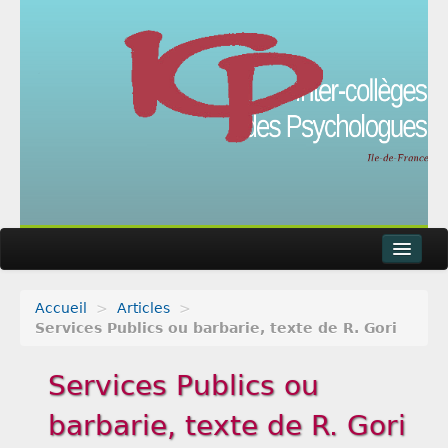
Accueil
>
Articles
>
Actualités
Services Publics ou barbarie, texte de R. Gori
Agenda
Services Publics ou
Articles
barbarie, texte de R. Gori
Métier