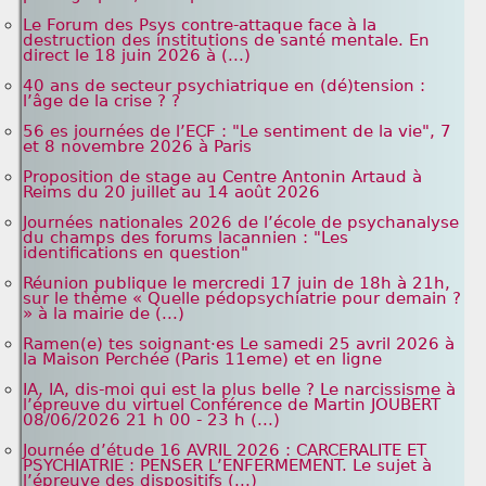
Le Forum des Psys contre-attaque face à la
destruction des institutions de santé mentale. En
direct le 18 juin 2026 à (...)
40 ans de secteur psychiatrique en (dé)tension :
l’âge de la crise ? ?
56 es journées de l’ECF : "Le sentiment de la vie", 7
et 8 novembre 2026 à Paris
Proposition de stage au Centre Antonin Artaud à
Reims du 20 juillet au 14 août 2026
Journées nationales 2026 de l’école de psychanalyse
du champs des forums lacannien : "Les
identifications en question"
Réunion publique le mercredi 17 juin de 18h à 21h,
sur le thème « Quelle pédopsychiatrie pour demain ?
» à la mairie de (...)
Ramen(e) tes soignant·es Le samedi 25 avril 2026 à
la Maison Perchée (Paris 11eme) et en ligne
IA, IA, dis-moi qui est la plus belle ? Le narcissisme à
l’épreuve du virtuel Conférence de Martin JOUBERT
08/06/2026 21 h 00 - 23 h (...)
Journée d’étude 16 AVRIL 2026 : CARCERALITE ET
PSYCHIATRIE : PENSER L’ENFERMEMENT. Le sujet à
l’épreuve des dispositifs (...)