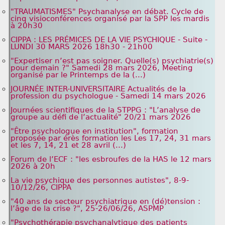
"TRAUMATISMES" Psychanalyse en débat. Cycle de
cinq visioconférences organisé par la SPP les mardis
à 20h30
CIPPA : LES PRÉMICES DE LA VIE PSYCHIQUE - Suite -
LUNDI 30 MARS 2026 18h30 - 21h00
"Expertiser n’est pas soigner. Quelle(s) psychiatrie(s)
pour demain ?" Samedi 28 mars 2026, Meeting
organisé par le Printemps de la (...)
JOURNÉE INTER-UNIVERSITAIRE Actualités de la
profession du psychologue - Samedi 14 mars 2026
Journées scientifiques de la STPPG : "L’analyse de
groupe au défi de l’actualité" 20/21 mars 2026
"Être psychologue en institution", formation
proposée par érès formation les Les 17, 24, 31 mars
et les 7, 14, 21 et 28 avril (...)
Forum de l’ECF : "les esbroufes de la HAS le 12 mars
2026 à 20h
La vie psychique des personnes autistes", 8-9-
10/12/26, CIPPA
"40 ans de secteur psychiatrique en (dé)tension :
l’âge de la crise ?", 25-26/06/26, ASPMP
"Psychothérapie psychanalytique des patients