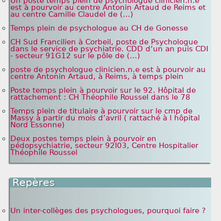
Un poste temps plein de psychologue clinicien.n.e
est à pourvoir au centre Antonin Artaud de Reims et
au centre Camille Claudel de (...)
Temps plein de psychologue au CH de Gonesse
CH Sud Francilien à Corbeil, poste de Psychologue
dans le service de psychiatrie. CDD d’un an puis CDI
- secteur 91G12 sur le pôle de (...)
poste de psychologue clinicien.n.e est à pourvoir au
centre Antonin Artaud, à Reims, à temps plein
Poste temps plein à pourvoir sur le 92. Hôpital de
rattachement : CH Théophile Roussel dans le 78
Temps plein de titulaire à pourvoir sur le cmp de
Massy à partir du mois d’avril ( rattaché à l hôpital
Nord Essonne)
Deux postes temps plein à pourvoir en
pédopsychiatrie, secteur 92I03, Centre Hospitalier
Théophile Roussel
Repères
Un inter-collèges des psychologues, pourquoi faire ?