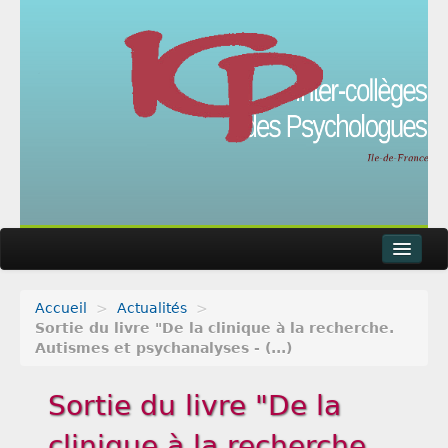
Accueil
>
Actualités
>
Actualités
Sortie du livre "De la clinique à la recherche.
Autismes et psychanalyses - (...)
Agenda
Sortie du livre "De la
Articles
clinique à la recherche.
Métier