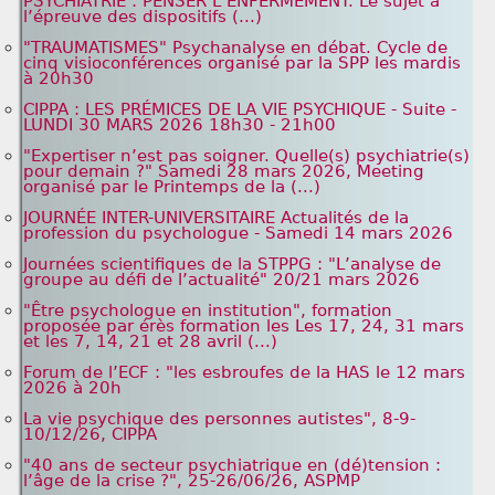
PSYCHIATRIE : PENSER L’ENFERMEMENT. Le sujet à
l’épreuve des dispositifs (...)
"TRAUMATISMES" Psychanalyse en débat. Cycle de
cinq visioconférences organisé par la SPP les mardis
à 20h30
CIPPA : LES PRÉMICES DE LA VIE PSYCHIQUE - Suite -
LUNDI 30 MARS 2026 18h30 - 21h00
"Expertiser n’est pas soigner. Quelle(s) psychiatrie(s)
pour demain ?" Samedi 28 mars 2026, Meeting
organisé par le Printemps de la (...)
JOURNÉE INTER-UNIVERSITAIRE Actualités de la
profession du psychologue - Samedi 14 mars 2026
Journées scientifiques de la STPPG : "L’analyse de
groupe au défi de l’actualité" 20/21 mars 2026
"Être psychologue en institution", formation
proposée par érès formation les Les 17, 24, 31 mars
et les 7, 14, 21 et 28 avril (...)
Forum de l’ECF : "les esbroufes de la HAS le 12 mars
2026 à 20h
La vie psychique des personnes autistes", 8-9-
10/12/26, CIPPA
"40 ans de secteur psychiatrique en (dé)tension :
l’âge de la crise ?", 25-26/06/26, ASPMP