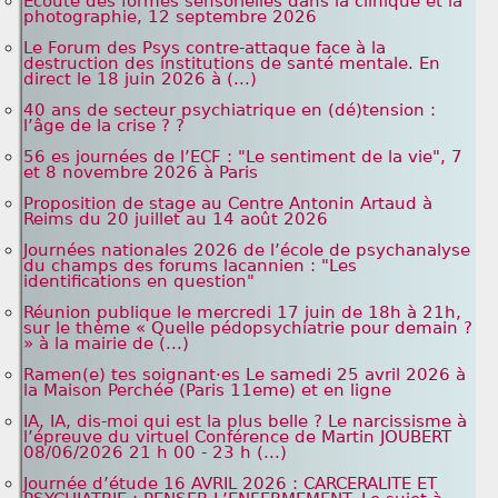
Écoute des formes sensorielles dans la clinique et la
photographie, 12 septembre 2026
Le Forum des Psys contre-attaque face à la
destruction des institutions de santé mentale. En
direct le 18 juin 2026 à (...)
40 ans de secteur psychiatrique en (dé)tension :
l’âge de la crise ? ?
56 es journées de l’ECF : "Le sentiment de la vie", 7
et 8 novembre 2026 à Paris
Proposition de stage au Centre Antonin Artaud à
Reims du 20 juillet au 14 août 2026
Journées nationales 2026 de l’école de psychanalyse
du champs des forums lacannien : "Les
identifications en question"
Réunion publique le mercredi 17 juin de 18h à 21h,
sur le thème « Quelle pédopsychiatrie pour demain ?
» à la mairie de (...)
Ramen(e) tes soignant·es Le samedi 25 avril 2026 à
la Maison Perchée (Paris 11eme) et en ligne
IA, IA, dis-moi qui est la plus belle ? Le narcissisme à
l’épreuve du virtuel Conférence de Martin JOUBERT
08/06/2026 21 h 00 - 23 h (...)
Journée d’étude 16 AVRIL 2026 : CARCERALITE ET