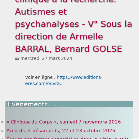
Autismes et
Liens
psychanalyses - V" Sous la
direction de Armelle
BARRAL, Bernard GOLSE
mercredi 27 mars 2024
Voir en ligne :
https://www.editions-
eres.com/ouvra...
Évènements ...
« Clinique du Corps », samedi 7 novembre 2026
Accords et désaccords, 22 et 23 octobre 2026