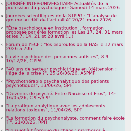
JOURNÉE INTER-UNIVERSITAIRE Actualités de la
profession du psychologue - Samedi 14 mars 2026
Journées scientifiques de la STPPG : "L’analyse de
groupe au défi de l’actualité" 20/21 mars 2026
"Être psychologue en institution", formation
proposée par érès formation les Les 17, 24, 31 mars
et les 7, 14, 21 et 28 avril (...)
Forum de l’ECF : "les esbroufes de la HAS le 12 mars
2026 à 20h
La vie psychique des personnes autistes", 8-9-
10/12/26, CIPPA
"40 ans de secteur psychiatrique en (dé)tension :
l’âge de la crise ?", 25-26/06/26, ASPMP
"Psychothérapie psychanalytique des patients
psychotiques", 13/06/26, SPF
"Devenirs de psyché. Entre Narcisse et Eros", 14-
16/05/26, CPLF/SPP
"La pratique analytique avec les adolescents -
relations toxiques", 11/04/26, SPF
"La formation du psychanalyste, comment faire école
? ", 21/03/26, RPH
"Le sujet à l’épreuve du chaos : psychoses à