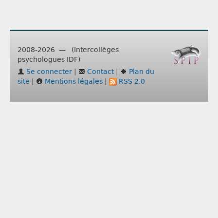
2008-2026 — (Intercollèges
psychologues IDF)
Se connecter
|
Contact
|
Plan du
site
|
Mentions légales
|
RSS 2.0