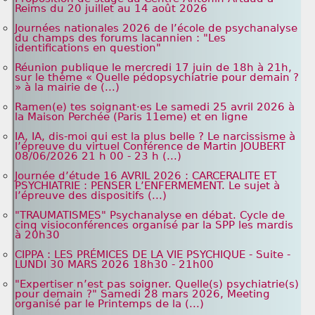
Reims du 20 juillet au 14 août 2026
Journées nationales 2026 de l’école de psychanalyse
du champs des forums lacannien : "Les
identifications en question"
Réunion publique le mercredi 17 juin de 18h à 21h,
sur le thème « Quelle pédopsychiatrie pour demain ?
» à la mairie de (...)
Ramen(e) tes soignant·es Le samedi 25 avril 2026 à
la Maison Perchée (Paris 11eme) et en ligne
IA, IA, dis-moi qui est la plus belle ? Le narcissisme à
l’épreuve du virtuel Conférence de Martin JOUBERT
08/06/2026 21 h 00 - 23 h (...)
Journée d’étude 16 AVRIL 2026 : CARCERALITE ET
PSYCHIATRIE : PENSER L’ENFERMEMENT. Le sujet à
l’épreuve des dispositifs (...)
"TRAUMATISMES" Psychanalyse en débat. Cycle de
cinq visioconférences organisé par la SPP les mardis
à 20h30
CIPPA : LES PRÉMICES DE LA VIE PSYCHIQUE - Suite -
LUNDI 30 MARS 2026 18h30 - 21h00
"Expertiser n’est pas soigner. Quelle(s) psychiatrie(s)
pour demain ?" Samedi 28 mars 2026, Meeting
organisé par le Printemps de la (...)