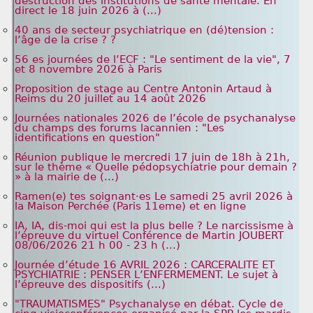
destruction des institutions de santé mentale. En
direct le 18 juin 2026 à (...)
40 ans de secteur psychiatrique en (dé)tension :
l’âge de la crise ? ?
56 es journées de l’ECF : "Le sentiment de la vie", 7
et 8 novembre 2026 à Paris
Proposition de stage au Centre Antonin Artaud à
Reims du 20 juillet au 14 août 2026
Journées nationales 2026 de l’école de psychanalyse
du champs des forums lacannien : "Les
identifications en question"
Réunion publique le mercredi 17 juin de 18h à 21h,
sur le thème « Quelle pédopsychiatrie pour demain ?
» à la mairie de (...)
Ramen(e) tes soignant·es Le samedi 25 avril 2026 à
la Maison Perchée (Paris 11eme) et en ligne
IA, IA, dis-moi qui est la plus belle ? Le narcissisme à
l’épreuve du virtuel Conférence de Martin JOUBERT
08/06/2026 21 h 00 - 23 h (...)
Journée d’étude 16 AVRIL 2026 : CARCERALITE ET
PSYCHIATRIE : PENSER L’ENFERMEMENT. Le sujet à
l’épreuve des dispositifs (...)
"TRAUMATISMES" Psychanalyse en débat. Cycle de