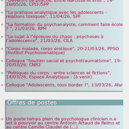
"Devenirs de psyché. Entre Narcisse et Eros", 14-
16/05/26, CPLF/SPP
"La pratique analytique avec les adolescents -
relations toxiques", 11/04/26, SPF
"La formation du psychanalyste, comment faire école
? ", 21/03/26, RPH
"Le sujet à l’épreuve du chaos : psychoses à
l’adolescence", 21/03/26, CILA
"Corps malade, corps érotique", 20-21/03/26, PPSO
(Institut Psychosomatique)
Colloque "Soutien social et psychotraumatisme", 19-
20/03/26, CNR2
"Politiques du corps : entre sciences et fictions",
14/03/26, Espace Analytique : (à venir)
Colloque "Adolescents, tous border ?", 13/03/26, Afar
Offres de postes
Un poste temps plein de psychologue clinicien.n.e
est à pourvoir au centre Antonin Artaud de Reims et
au centre Camille Claudel de (...)