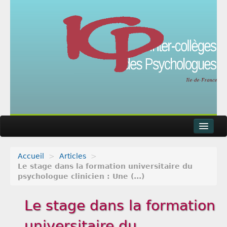
Accueil
>
Articles
>
Actualités
Le stage dans la formation universitaire du
psychologue clinicien : Une (...)
Agenda
Le stage dans la formation
Articles
universitaire du
Métier