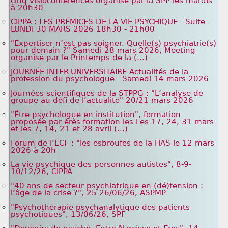
cinq visioconférences organisé par la SPP les mardis
à 20h30
CIPPA : LES PRÉMICES DE LA VIE PSYCHIQUE - Suite -
LUNDI 30 MARS 2026 18h30 - 21h00
"Expertiser n’est pas soigner. Quelle(s) psychiatrie(s)
pour demain ?" Samedi 28 mars 2026, Meeting
organisé par le Printemps de la (...)
JOURNÉE INTER-UNIVERSITAIRE Actualités de la
profession du psychologue - Samedi 14 mars 2026
Journées scientifiques de la STPPG : "L’analyse de
groupe au défi de l’actualité" 20/21 mars 2026
"Être psychologue en institution", formation
proposée par érès formation les Les 17, 24, 31 mars
et les 7, 14, 21 et 28 avril (...)
Forum de l’ECF : "les esbroufes de la HAS le 12 mars
2026 à 20h
La vie psychique des personnes autistes", 8-9-
10/12/26, CIPPA
"40 ans de secteur psychiatrique en (dé)tension :
l’âge de la crise ?", 25-26/06/26, ASPMP
"Psychothérapie psychanalytique des patients
psychotiques", 13/06/26, SPF