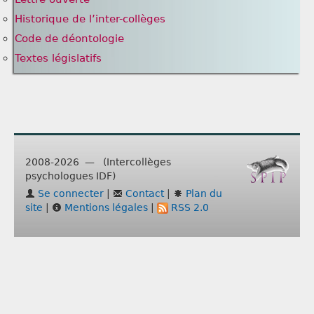
Historique de l’inter-collèges
Code de déontologie
Textes législatifs
2008-2026 — (Intercollèges
psychologues IDF)
Se connecter
|
Contact
|
Plan du
site
|
Mentions légales
|
RSS 2.0