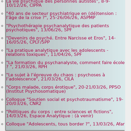
La vie psychique des personnes autistes", 8-9-
10/12/26, CIPPA
"40 ans de secteur psychiatrique en (dé)tension :
l’âge de la crise ?", 25-26/06/26, ASPMP
"Psychothérapie psychanalytique des patients
psychotiques", 13/06/26, SPF
"Devenirs de psyché. Entre Narcisse et Eros", 14-
16/05/26, CPLF/SPP
"La pratique analytique avec les adolescents -
relations toxiques", 11/04/26, SPF
"La formation du psychanalyste, comment faire école
? ", 21/03/26, RPH
"Le sujet à l’épreuve du chaos : psychoses à
l’adolescence", 21/03/26, CILA
"Corps malade, corps érotique", 20-21/03/26, PPSO
(Institut Psychosomatique)
Colloque "Soutien social et psychotraumatisme", 19-
20/03/26, CNR2
"Politiques du corps : entre sciences et fictions",
14/03/26, Espace Analytique : (à venir)
Colloque "Adolescents, tous border ?", 13/03/26, Afar