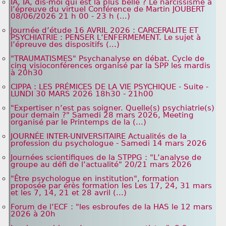
IA, IA, dis-moi qui est la plus belle ? Le narcissisme à
l’épreuve du virtuel Conférence de Martin JOUBERT
08/06/2026 21 h 00 - 23 h (...)
Journée d’étude 16 AVRIL 2026 : CARCERALITE ET
PSYCHIATRIE : PENSER L’ENFERMEMENT. Le sujet à
l’épreuve des dispositifs (...)
"TRAUMATISMES" Psychanalyse en débat. Cycle de
cinq visioconférences organisé par la SPP les mardis
à 20h30
CIPPA : LES PRÉMICES DE LA VIE PSYCHIQUE - Suite -
LUNDI 30 MARS 2026 18h30 - 21h00
"Expertiser n’est pas soigner. Quelle(s) psychiatrie(s)
pour demain ?" Samedi 28 mars 2026, Meeting
organisé par le Printemps de la (...)
JOURNÉE INTER-UNIVERSITAIRE Actualités de la
profession du psychologue - Samedi 14 mars 2026
Journées scientifiques de la STPPG : "L’analyse de
groupe au défi de l’actualité" 20/21 mars 2026
"Être psychologue en institution", formation
proposée par érès formation les Les 17, 24, 31 mars
et les 7, 14, 21 et 28 avril (...)
Forum de l’ECF : "les esbroufes de la HAS le 12 mars
2026 à 20h